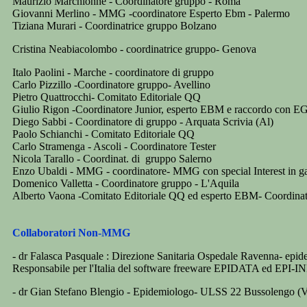
Maurizio Marchionne - Coordinatore gruppo - Roma
Giovanni Merlino - MMG -coordinatore Esperto Ebm - Palermo
Tiziana Murari - Coordinatrice gruppo Bolzano
Cristina Neabiacolombo - coordinatrice gruppo- Genova
Italo Paolini - Marche - coordinatore di gruppo
Carlo Pizzillo -Coordinatore gruppo- Avellino
Pietro Quattrocchi- Comitato Editoriale QQ
Giulio Rigon -Coordinatore Junior, esperto EBM e raccordo con 
Diego Sabbi - Coordinatore di gruppo - Arquata Scrivia (Al)
Paolo Schianchi - Comitato Editoriale QQ
Carlo Stramenga - Ascoli - Coordinatore Tester
Nicola Tarallo - Coordinat. di gruppo Salerno
Enzo Ubaldi - MMG - coordinatore- MMG con special Interest in ga
Domenico Valletta - Coordinatore gruppo - L'Aquila
Alberto Vaona -Comitato Editoriale QQ ed esperto EBM- Coordinat
Co
llaboratori Non-MMG
- dr Falasca Pasquale : Direzione Sanitaria Ospedale Ravenna- epid
Responsabile per l'Italia del software freeware EPIDATA ed EPI-I
- dr Gian Stefano Blengio - Epidemiologo- ULSS 22 Bussolengo (V