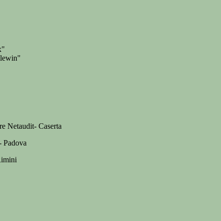
x"
llewin"
re Netaudit- Caserta
 - Padova
Rimini