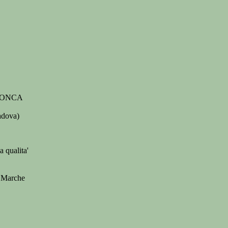
CS-WONCA
adova)
 qualita'
e Marche