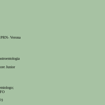
EGPRN- Verona
stroentologia
ore Junior
emiologo;
NFO
r)