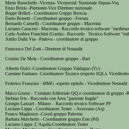
Mario Baruchello -Vicenza- Vicepresid. Nazionale Siquas-Vrq
Enzo Brizio -Piemonte-Vice Direttore nazionale
Beppe Belleri - Coordinatore Grippo Brescia
Dario Bonetti - Coordinatore gruppo - Ferrara
Bernardo Cannelli - Coordinatore gruppo - Macerata
Luciano Caraceni - Macerata - Raccordo tecnico software "medima
Carlo Andrea Franchini (Garda) - Raccordo Tecnico Software "mi
Attilio Dalla Via- -Padova - coordinatore di gruppo
Francesco Del Zotti - Direttore di Netaudit
Cosimo De Mola - Coordinatore gruppo - Bari
Alberto Dolci -Coordinatore Gruppo Valdagno (Vc)
Carmine Farinaro- Coordinatore Tecnico (esperto SQL)- Vicediretto
Federico Franzoso - MMG -esperto epiinfo - Vicedirettore Netaudit
Marco Grassi - Comitato Editoriale QQ e coordinatore di gruppo -
Stefano Ivis - Raccordo con Area "paziente fragile"
Giorgio Lazzari - Milano - Raccordo tecnico Software PF
Luciano Lippa - Coordinatore Tester - Avezzano (Aq)
Franco Magliozzo -Coord gruppo Palermo
Barbara Marchetto - Coordinatore gruppo Este (Pd)
Luciano Lippa- L'Aquila-Coordinatore Tester